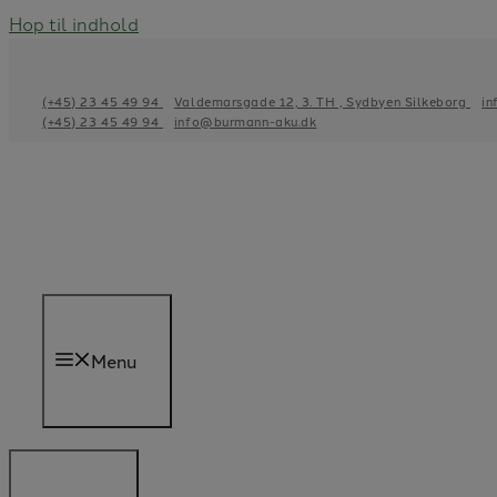
Hop til indhold
(+45) 23 45 49 94
Valdemarsgade 12, 3. TH , Sydbyen Silkeborg
in
(+45) 23 45 49 94
info@burmann-aku.dk
Menu