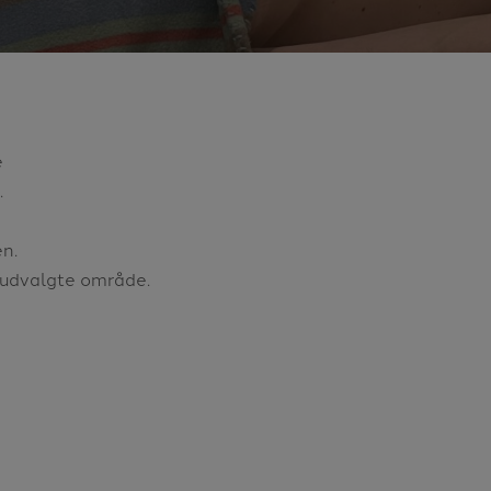
e
.
n.
udvalgte område.