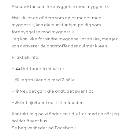
Akupunktur som forebyggelse mod myggestik
Hvis du er en af dem som døjer meget med
myggestik, kan akupunktur hjælpe dig som
forebyggelse mod myggestik.
Jeg kan ikke forhindre myggene i at stikke, men jeg
kan aktiverer de antistoffer der dulmer kløen.
Praktisk info:
– 🕰️Det tager 5 minutter
– 🌺Jeg stikker dig med 2 nåle
– 🌹Nej, det gør ikke ondt, det svier lidt
– 🙏Det hjælper i op til 3 måneder.
Kontakt mig og vi finder en tid, eller mød op når jeg
holder åbent hus.
Se begivenheder på Facebook.