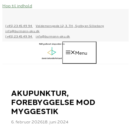
Hop til indhold
(+45) 23 45 49 94
Valdemarsgade 12, 3. TH , Sydbyen Silkeborg
info@burmann-aku.dk
(+45) 23 45 49 94
info@burmann-aku.dk
Menu
AKUPUNKTUR,
FOREBYGGELSE MOD
MYGGESTIK
6. februar 2026
18. juni 2024